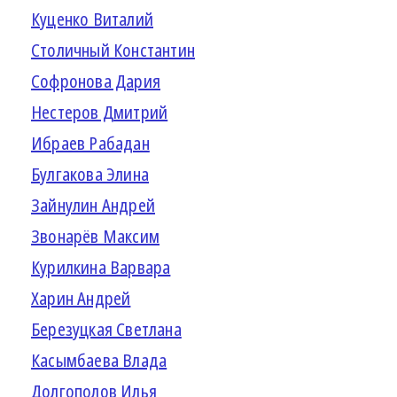
Куценко Виталий
Столичный Константин
Софронова Дария
Нестеров Дмитрий
Ибраев Рабадан
Булгакова Элина
Зайнулин Андрей
Звонарёв Максим
Курилкина Варвара
Харин Андрей
Березуцкая Светлана
Касымбаева Влада
Долгополов Илья