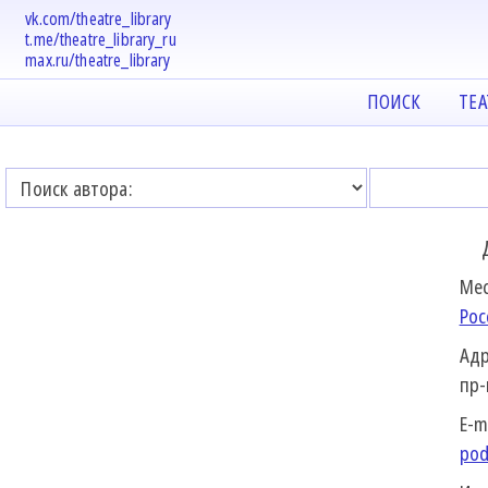
vk.com/theatre_library
t.me/theatre_library_ru
max.ru/theatre_library
ПОИСК
ТЕ
Мес
Рос
Адр
пр-
E-m
pod