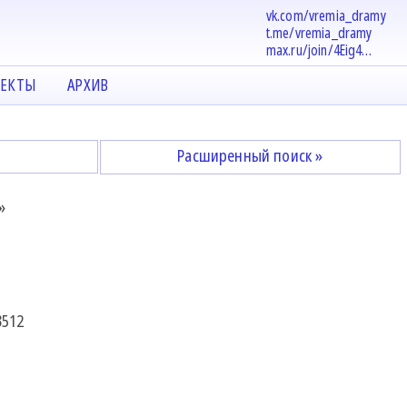
vk.com/vremia_dramy
t.me/vremia_dramy
max.ru/join/4Eig4…
ЕКТЫ
АРХИВ
Расширенный поиск »
»
3512