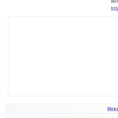
Инт
htt
Межд