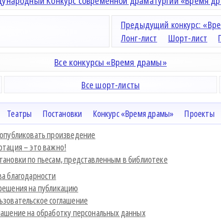
ународный Конкурс современной драматургии «Время д
Предыдущий конкурс: «Вре
Лонг-лист
Шорт-лист
Все конкурсы «Время драмы»
Все шорт-листы
Театры
Постановки
Конкурс «Время драмы»
Проекты
 опубликовать произведение
отация – это важно!
тановки по пьесам, представленным в библиотеке
ва благодарности
решения на публикацию
ьзовательское соглашение
лашение на обработку персональных данных