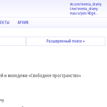
vk.com/vremia_dramy
t.me/vremia_dramy
max.ru/join/4Eig4…
ЕКТЫ
АРХИВ
Расширенный поиск »
тей и молодежи «Свободное пространство»
чу.