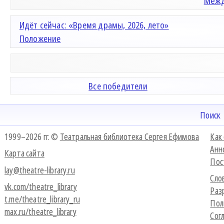
Межд
Идёт сейчас: «Время драмы, 2026, лето»
Положение
Все победители
Поиск
1999–2026 гг. ©
Театральная библиотека Сергея Ефимова
Как
Анн
Карта сайта
Пос
lay@theatre-library.ru
Сло
vk.com/theatre_library
Раз
t.me/theatre_library_ru
Пол
max.ru/theatre_library
Сог