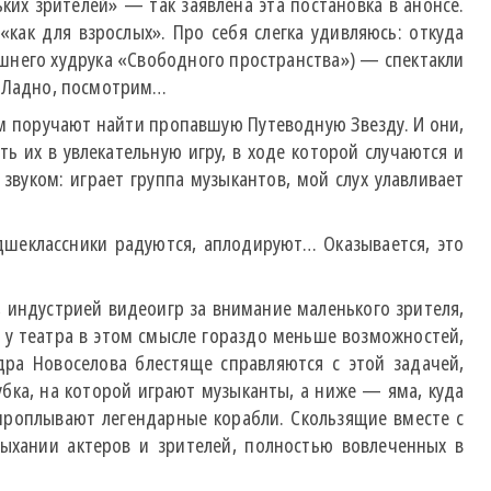
ких зрителей» — так заявлена эта постановка в анонсе.
как для взрослых». Про себя слегка удивляюсь: откуда
шнего худрука «Свободного пространства») — спектакли
! Ладно, посмотрим…
Им поручают найти пропавшую Путеводную Звезду. И они,
ь их в увлекательную игру, в ходе которой случаются и
вуком: играет группа музыкантов, мой слух улавливает
адшеклассники радуются, аплодируют… Оказывается, это
, индустрией видеоигр за внимание маленького зрителя,
то у театра в этом смысле гораздо меньше возможностей,
дра Новоселова блестяще справляются с этой задачей,
убка, на которой играют музыканты, а ниже — яма, куда
 проплывают легендарные корабли. Скользящие вместе с
ыхании актеров и зрителей, полностью вовлеченных в