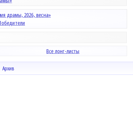
рамы»
мя драмы, 2026, весна»
Победители
Все лонг-листы
Архив