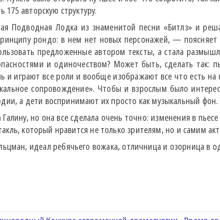
ь 175 авторскую структуру.
ая Подводная Лодка из знаменитой песни «Битлз» и реша
ринципу рондо: в нем нет новых персонажей, — поясняет Г
льзовать предложенные автором тексты, а стала размышля
опасностями и одиночеством? Может быть, сделать так: п
ль и играют все роли и вообще изображают все что есть на
кальное сопровождение». Чтобы и взрослым было интересно
дии, а дети воспринимают их просто как музыкальный фон.
 Галину, но она все сделала очень точно: изменения в пье
ктакль, который нравится не только зрителям, но и самим ак
альцман, идеал ребячьего вожака, отличница и озорница в о