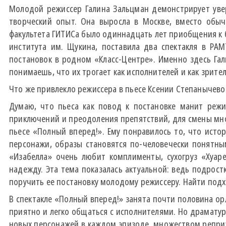
Молодой режиссер Галина Зальцман демонстрирует уве
творческий опыт. Она выросла в Москве, вместо обыч
факультета ГИТИСа было одиннадцать лет приобщения к б
института им. Щукина, поставила два спектакля в РАМ
постановок в родном «Класс-Центре». Именно здесь Гали
понимаешь, что их трогает как исполнителей и как зрител
Что же привлекло режиссера в пьесе Ксении Степанычево
Думаю, что пьеса как повод к постановке манит реж
приключений и преодоления препятствий, для смены множ
пьесе «Полный вперед!». Ему понравилось то, что исто
персонажи, образы становятся по-человечески понятным
«Изабелла» очень любит комплименты, сухогруз «Хуар
надежду. Эта тема показалась актуальной: ведь подрос
поручить ее постановку молодому режиссеру. Найти подх
В спектакле «Полный вперед!» занята почти половина ор
приятно и легко общаться с исполнителями. Но драмату
новых персонажей в каждом эпизоде, множеством реприз.