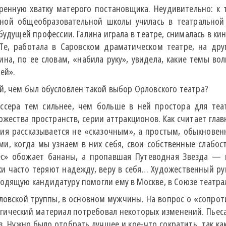
ренную хватку матерого постановщика. Неудивительно: к
ной общеобразовательной школы училась в театральной (
удущей профессии. Галина играла в театре, снималась в ки
Те, работала в Саровском драматическом театре, на дру
на, по ее словам, «набила руку», увидела, какие темы вол
ей».
й, чем был обусловлен такой выбор Орловского театра?
иссера тем сильнее, чем больше в ней простора для те
ества пространств, серии аттракционов. Как считает главн
рия рассказывается не «сказочным», а простым, обыкновен
и, когда мы узнаем в них себя, свои собственные слабост
ес» обожает бананы, а пропавшая Путеводная Звезда — п
тки часто теряют надежду, веру в себя… Художественный р
одящую кандидатуру помогли ему в Москве, в Союзе театра
ловской труппы, в основном мужчины. На вопрос о «сопрот
ргический материал потребовал некоторых изменений. Пье
 Нужно было отобрать лучшее и кое-что сократить, так ка