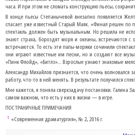
часа. И при этом не сломать конструкцию пьесы, сохранит
В конце пьесы Степанычевой внезапно появляется Желт
спасает уже известный Старый Маяк. «Финал решен по п
спектакль должен быть музыкальным. Но решила не испо
знают страха, бороздят моря и океаны, встречаются с 
встречаются. То есть эти папы-моряки сочинили спектак
они играют известные им песни, но и создают все музы
«Пинк Флойд», «Битлз»… Взрослые узнают знакомые мело
Александр Михайлов признается, что очень волновался за
работу, что-то в ней менять. В результате получился спе
Мне кажется, я поняла сверхзадачу постановки. Галина З
самом важном, что есть у них в жизни — в игре.
ПОСТРАНИЧНЫЕ ПРИМЕЧАНИЯ
1
«Современная драматургия», № 2, 2016 г.