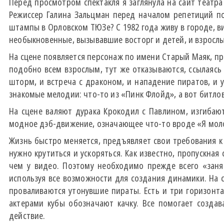
Перед просмотром спектакля я заглянула на сайт театра
Режиссер Галина Зальцман перед началом репетиций поо
штампы в Орловском ТЮЗе? С 1982 года живу в городе, 
необыкновенные, вызывавшие восторг и детей, и взросл
На сцене появляется персонаж по имени Старый Маяк, пр
подобно всем взрослым, тут же отказываются, ссылаясь 
шторм, и встреча с драконом, и нападение пиратов, и 
знакомые мелодии: что-то из «Пинк Флойд», а вот битлов
На сцене валяют дурака Крокодил с Павлином, изгибаю
модное дэб-движение, означающее что-то вроде «Я мол
Жизнь быстро меняется, предъявляет свои требования к
нужно крутиться и ускоряться. Как известно, пропускна
чем у видео. Поэтому необходимо прежде всего «занят
используя все возможности для создания динамики. На 
проваливаются утонувшие пираты. Есть и три горизонта
актерами кубы обозначают качку. Все помогает созда
действие.