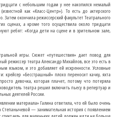
 тридцати с небольшим годам у нее накопился немалый
известной как «Класс-Центр»). То есть до актерского
но. Затем окончила режиссерский факультет Театрального
гих сценах, а кроме того осуществила около тридцати
нуют ребят: «Когда дети на сцене и в зрительном зале,
атральной игры. Сюжет «путешествия» дает повод для
ый режиссер театра Александр Михайлов, все это есть в
ным языком, и это добавляет ей искренности. Условные
и: крейсер «Бесстрашный» плохо переносит качку, яхта
росто девочка, которая плачет, потому что потеряла
уководитель театра решил включить пьесу в репертуар и
льных деятелей России.
ивлении материала» Галина ответила, что ей было очень
са Степанычевой — занимательная история с появлением
к спектакль для маленьких детей должен идти не больше