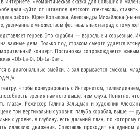
 в Интернете. «Романтическая сказка для больших и малень
бещала «уйти от штампов детского спектакля», ставить «
видела работы Юрия Копылова, Александра Михайлова (ныне
ых, увенчанные множеством фестивальных наград к тому же
едставляет героев. Это корабли — взрослые и серьезные. 
на важные дела. Только под страхом смерти удается втянут
уморительный концерт. Постановка сопровождается живым з
ская «Ob-La-Di, Ob-La-Da»…
тся в диагональные змейки, а зал взрывается смехом, мл
одец!».
 театру. Чтобы конкурировать с Интернетом, телевидением
я способность зрения намного выше, чем слуха. Понятно, ч
ь глаза». Режиссер Галина Зальцман и художник Алексан
сцене три вертикальных уровня: палуба корабля, выше — р
льных уровня, в глубину, есть дальний план, по которому
вать иллюзию движения. Спектакль проходит на едином д