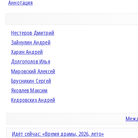
Аннотация
Нестеров Дмитрий
Зайнулин Андрей
Харин Андрей
Долгополов Илья
Мировский Алексей
Брусникин Сергей
Яковлев Максим
Кедровских Андрей
Межд
Идёт сейчас: «Время драмы, 2026, лето»