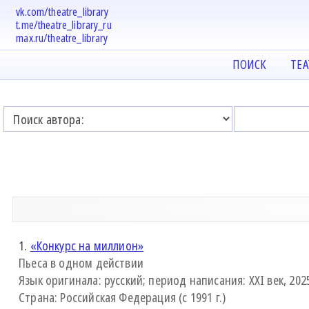
vk.com/theatre_library
t.me/theatre_library_ru
max.ru/theatre_library
ПОИСК
ТЕ
1.
«Конкурс на миллион»
Пьеса в одном действии
Язык оригинала: русский; период написания: XXI век, 2025
Страна: Российская Федерация (с 1991 г.)