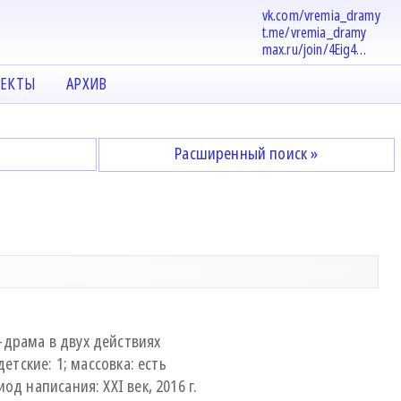
vk.com/vremia_dramy
t.me/vremia_dramy
max.ru/join/4Eig4…
ЕКТЫ
АРХИВ
Расширенный поиск »
-драма в двух действиях
детские: 1; массовка: есть
од написания: XXI век, 2016 г.