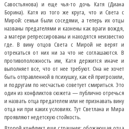
Савостьянова) и еще чья-то дочь Катя (Диана
Борина). Катя из того же круга, что и Света с
Мирой: семьи были соседями, а теперь их отцы
названы предателями и казнены как враги вождя,
а матери репрессированы и находятся неизвестно
где. В вину отцов Света с Мирой не верят и
отрекаться от них ни за что не соглашаются. В
противоположность им, Катя держится иначе и
выполняет все, что от нее требуют. Она не хочет
быть отправленной в психушку, как ей пригрозили,
и подругам по несчастью советует смириться. Это
один из конфликтов сюжета — публично отречься
и назвать отца предателем или не признавать вину
отца ни при каких условиях. Тут Светлана и Мира
проявляют недетскую стойкость.
Второй конфликт еще страшнее: обожающая отца