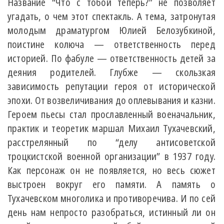
Название “Что с тобой теперь?” не позволяет
угадать, о чем этот спектакль. А тема, затронутая
молодым драматургом Юлией Белозубкиной,
поистине колюча — ответственность перед
историей. По фабуле — ответственность детей за
деяния родителей. Глубже — скользкая
зависимость репутации героя от исторической
эпохи. От возвеличивания до оплевывания и казни.
Героем пьесы стал прославленный военачальник,
практик и теоретик маршал Михаил Тухачевский,
расстрелянный по “делу антисоветской
троцкистской военной организации” в 1937 году.
Как персонаж он не появляется, но весь сюжет
выстроен вокруг его памяти. А память о
Тухачевском многолика и противоречива. И по сей
день нам непросто разобраться, истинный ли он