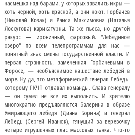
насмешка над барами, у которых завались икры —
хоть черной, хоть красной, а они ноют. Горбачев
(Николай Козак) и Раиса Максимовна (Наталья
Лоскутова) карикатурны. Та же пьеса, но другой
ракурс — ироничный, фарсовый. “Лебединое
озеро” по всем телепрограммам для нас —
понятный знак смены государственной власти. И
первая странность, замеченная Горбачевыми в
Форосе, — необъяснимое нашествие лебедей в
море. Ну да, это метафорический генерал Лебедь,
которому ГКЧП отдавал команды. Слава генералу
— он сумел не все их выполнить. И зрителю
многократно предъявляются балерина в образе
Умирающего лебедя (Диана Борина) и генерал
Лебедь (Сергей Иванюк), тянущий за веревочку
четыре игрушечных пластмассовых танка. Что-то