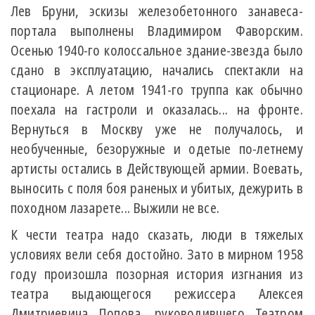
Лев Бруни, эскизы железобетонного занавеса-
портала выполнены Владимиром Фаворским.
Осенью 1940-го колоссальное здание-звезда было
сдано в эксплуатацию, начались спектакли на
стационаре. А летом 1941-го труппа как обычно
поехала на гастроли и оказалась... на фронте.
Вернуться в Москву уже не получалось, и
необученные, безоружные и одетые по-летнему
артисты остались в Действующей армии. Воевать,
выносить с поля боя раненых и убитых, дежурить в
походном лазарете... Выжили не все.
К чести театра надо сказать, люди в тяжелых
условиях вели себя достойно. Зато в мирном 1958
году произошла позорная история изгнания из
театра выдающегося режиссера Алексея
Дмитриевича Попова, руководившего Театром