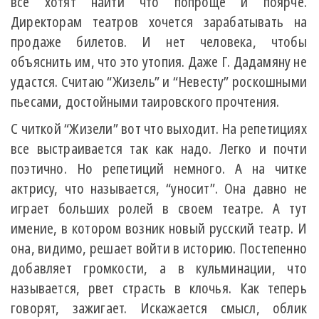
все хотят найти что попроще и поярче.
Директорам театров хочется зарабатывать на
продаже билетов. И нет человека, чтобы
объяснить им, что это утопия. Даже Г. Дадамяну не
удастся. Считаю “Жизель” и “Невесту” роскошными
пьесами, достойными таировского прочтения.
С читкой “Жизели” вот что выходит. На репетициях
все выстраивается так как надо. Легко и почти
поэтично. Но репетиций немного. А на читке
актрису, что называется, “уносит”. Она давно не
играет больших ролей в своем театре. А тут
имение, в котором возник новый русский театр. И
она, видимо, решает войти в историю. Постепенно
добавляет громкости, а в кульминации, что
называется, рвет страсть в клочья. Как теперь
говорят, зажигает. Искажается смысл, облик