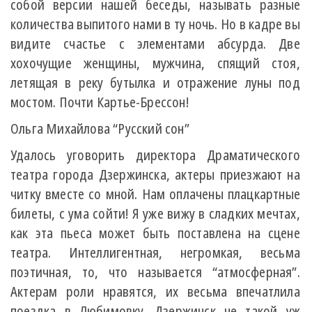
собой версии нашей беседы, называть разные
количества выпитого нами в ту ночь. Но в кадре вы
видите счастье с элементами абсурда. Две
хохочущие женщины, мужчина, спящий стоя,
летящая в реку бутылка и отражение луны под
мостом. Почти Картье-Брессон!
Ольга Михайлова “Русский сон”
Удалось уговорить директора Драматического
театра города Дзержинска, актеры приезжают на
читку вместе со мной. Нам оплачены плацкартные
билеты, с ума сойти! Я уже вижу в сладких мечтах,
как эта пьеса может быть поставлена на сцене
театра. Интеллигентная, негромкая, весьма
поэтичная, то, что называется “атмосферная”.
Актерам роли нравятся, их весьма впечатлила
поездка в Любимовку. Дзержинск не такой уж