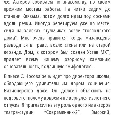
же. Актеров собираем по знакомству, по своим
прежним местам работы. На читки ездим до
станции Клязьма, потом долго идем под соснами
вдоль речки. Иногда репетируем уже на месте,
сидя на хлипких стульчиках возле “господского
дома”. Мне очень нравится, когда мизансцены
разводятся в траве, возле стены или на старой
веранде. Дом, в котором был создан Устав МХТ,
придает всему нашему озорному камланию
основательность, подлинную “мифологию”.
В пьесе С. Носова речь идет про директора школы,
обладающего удивительным даром сочинения.
Визионерства даже. Он должен объяснить на
педсовете, почему вовремя не вернулся из летнего
отпуска. Я пригласил на эту роль одного из актеров
театра-студии “Современник-2”. Высокий,