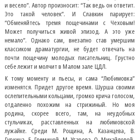
и весело”. Автор произносит: “Так ведь он ответит.
Это такой человек”. И Славкин парирует:
“Обменяйтесь тремя пощечинами с Чеховым!
Может получиться живой эпизод. А это уже
немало”. Однако сам, внезапно став умершим
классиком драматургии, не будет отвечать на
почти пощечину молодых писательниц. Грустно
себе лежит и молчит в Малом зале ЦДЛ.
К тому моменту и пьесы, и сама “Любимовка”
изменятся. Придет другое время. Шурша своими
ослепительными кольцами, громко крича голосом,
отдаленно похожим на стрижиный. Но моя
родина, скорее всего, там, на неудобных
стульчиках, расставленных на любимовской
лужайке. Среди М. Рощина, А. Казанцева, В.
Гуркина, Е. Греминой, М. Угарова, О. Михайловой,