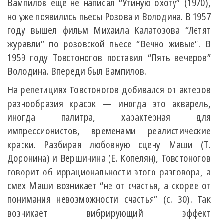
Вампилов еще не написал “Утиную охоту” (1970),
но уже появились пьесы Розова и Володина. В 1957
году вышел фильм Михаила Калатозова “Летят
журавли” по розовской пьесе “Вечно живые”. В
1959 году Товстоногов поставил “Пять вечеров”
Володина. Впереди был Вампилов.
На репетициях Товстоногов добивался от актеров
разнообразия красок — иногда это акварель,
иногда палитра, характерная для
импрессионистов, временами реалистические
краски. Разбирая любовную сцену Маши (Т.
Доронина) и Вершинина (Е. Копелян), Товстоногов
говорит об иррациональности этого разговора, а
смех Маши возникает “не от счастья, а скорее от
понимания невозможности счастья” (с. 30). Так
возникает вибрирующий эффект