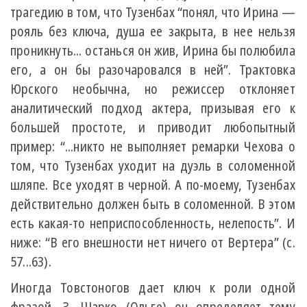
трагедию в том, что Тузенбах “понял, что Ирина —
рояль без ключа, душа ее закрыта, в нее нельзя
проникнуть... останься он жив, Ирина бы полюбила
его, а он бы разочаровался в ней”. Трактовка
Юрского необычна, но режиссер отклоняет
аналитический подход актера, призывая его к
большей простоте, и приводит любопытный
пример: “...никто не выполняет ремарки Чехова о
том, что Тузенбах уходит на дуэль в соломенной
шляпе. Все уходят в черной. А по-моему, Тузенбах
действительно должен быть в соломенной. В этом
есть какая-то неприспособленность, нелепость”. И
ниже: “В его внешности нет ничего от Вертера” (с.
57...63).
Иногда Товстоногов дает ключ к роли одной
фразой. З. Шарко (Ольге) он определяет тему