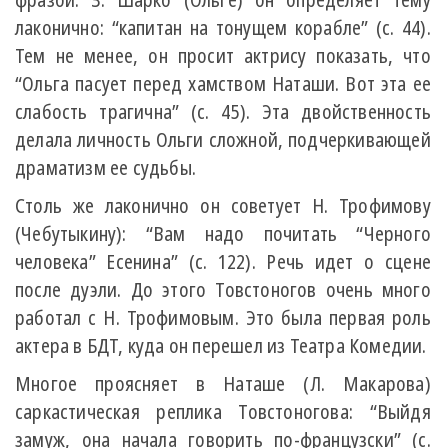
лаконично: “капитан на тонущем корабле” (c. 44).
Тем не менее, он просит актрису показать, что
“Ольга пасует перед хамством Наташи. Вот эта ее
слабость трагична” (с. 45). Эта двойственность
делала личность Ольги сложной, подчеркивающей
драматизм ее судьбы.
Столь же лаконично он советует Н. Трофимову
(Чебутыкину): “Вам надо почитать “Черного
человека” Есенина” (с. 122). Речь идет о сцене
после дуэли. До этого Товстоногов очень много
работал с Н. Трофимовым. Это была первая роль
актера в БДТ, куда он перешел из Театра Комедии.
Многое проясняет в Наташе (Л. Макарова)
саркастическая реплика Товстоногова: “Выйдя
замуж, она начала говорить по-французски” (с.