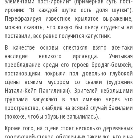
элементами пост-иронии” (примерная суть пост-
иронии: “В каждой шутке есть доля шутки”).
Перефразируя известное крылатое выражение,
можно сказать, что какую бы пьесу студенты ни
поставили, все равно получится капустник.
В качестве основы спектакля взято все-таки
наследие великого ирландца. Учитывая
преобладание среди его героев бродяг-бомжей,
постановщики покрыли пол довольно глубокой
сцены всяким мусором со свалки (художник
Натали-Кейт Пангилинан). Зрителей небольшими
группами запускают в зал именно через это
пространство, снабдив на всякий случай бахилами
(похоже, чтобы обувь не запылилась).
Кроме того, на сцене стоят несколько деревянных
сооружений-стенок, обклеенных таким же, что и на