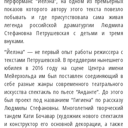
перформанс “Йелэна”, на одном из премьерных
показов которого автору этого текста повезло
побывать и где присутствовала сама живая
легенда российской драматургии Людмила
Стефановна Петрушевская с детьми и тремя
внуками.
“Йелэна” — не первый опыт работы режиссера с
текстами Петрушевской. В преддверии нынешнего
юбилея в 2016 году на сцене Центра имени
Мейерхольда им был поставлен соединяющий в
себе разные жанры современного театрального
искусства спектакль по пьесе “Анданте”. До этого
был проект под названием “Гигиена” по рассказу
Людмилы Стефановны. Многолетний творческий
тандем Кати Бочавар (художник нового спектакля
и конструктор его основной декорации, а также