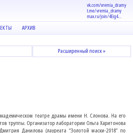
vk.com/vremia_dramy
t.me/vremia_dramy
max.ru/join/4Eig4…
ЕКТЫ
АРХИВ
Расширенный поиск »
 академическом театре драмы имени Н. Слонова. На его
стов труппы. Организатор лаборатории Ольга Харитонова
Дмитрия Данилова (лауреата “Золотой маски-2018” по