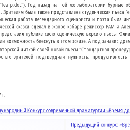
“Театр.doc”). Год назад на той же лаборатории бурные о
м. Зрителям была также представлена студенческая пьеса 
ошеская работа легендарного сценариста и поэта была и
ческой сказки сделал в жанре кабаре режиссер РАМТа Але
 представил публике свою сценическую версию пьесы Юли
ли возможность блеснуть в этом эскизе. А под занавес дра
авторской читкой своей новой пьесы “Стандартная процеду
остых зрителей подтвердили нужность, продуктивность 
 г.
ународный Конкурс современной драматургии «Время д
Предыдущий конкурс: «Вре