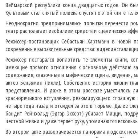
Веймарской республики конца двадцатых годов. Он был
Культовым стал снятый полвека спустя по этой книге тел
Неоднократно предпринимались попытки перенести роман
театр располагает изобилием средств и сценических эф
Режиссер-постановщик Себастьян Хартманн в новой п
современные выразительные средства: видеоинсталляции (
Режиссер постарался воплотить те элементы книги, ко
имеющие прямого отношения к основному действию зар
содержания, сказочные и мифические сцены, видения, 
актер Беньямин Лилли). Собственно история жизни гл
представления. И даже в этом рассказе уместилось л
красноречивого вступления, резюмирующего страшную 
четыре года назад и отсидел за это в тюрьме. Далее сл
бандит Рейнхольд (Эдгар Эккерт) убивает Мицци, подр
честной жизни и даже теряет руку, упоминаются вскользь
Во втором акте разворачивается панорама людских несча