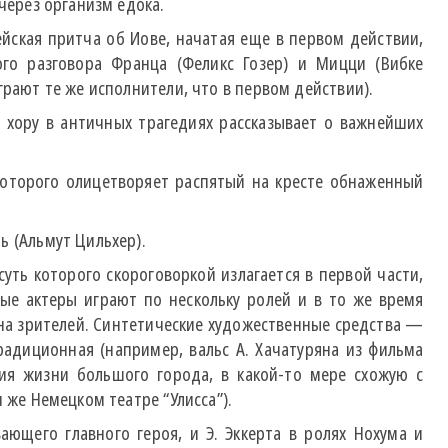
через организм едока.
ейская притча об Иове, начатая еще в первом действии,
го разговора Франца (Феликс Гозер) и Мицци (Вибке
рают те же исполнители, что в первом действии).
 хору в античных трагедиях рассказывает о важнейших
которого олицетворяет распятый на кресте обнаженный
ь (Альмут Цильхер).
ть которого скороговоркой излагается в первой части,
ые актеры играют по нескольку ролей и в то же время
на зрителей. Синтетические художественные средства —
радиционная (например, вальс А. Хачатуряна из фильма
зия жизни большого города, в какой-то мере схожую с
 же Немецком театре “Улисса”).
ающего главного героя, и Э. Эккерта в ролях Нохума и