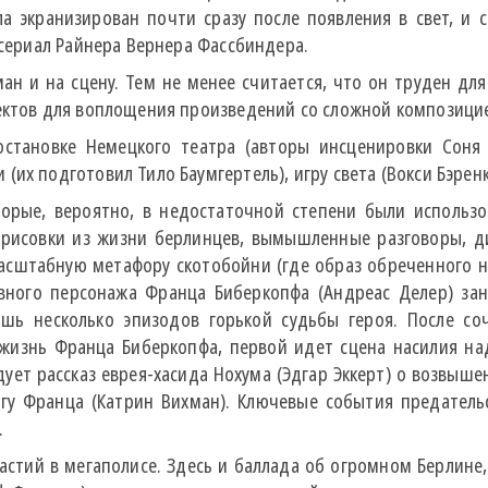
а экранизирован почти сразу после появления в свет, и 
есериал Райнера Вернера Фассбиндера.
 и на сцену. Тем не менее считается, что он труден для
фектов для воплощения произведений со сложной композици
остановке Немецкого театра (авторы инсценировки Сон
их подготовил Тило Баумгертель), игру света (Вокси Бэренк
торые, вероятно, в недостаточной степени были использ
исовки из жизни берлинцев, вымышленные разговоры, диа
масштабную метафору скотобойни (где образ обреченного 
авного персонажа Франца Биберкопфа (Андреас Делер) за
ишь несколько эпизодов горькой судьбы героя. После со
жизнь Франца Биберкопфа, первой идет сцена насилия на
едует рассказ еврея-хасида Нохума (Эдгар Эккерт) о возвы
угу Франца (Катрин Вихман). Ключевые события предатель
.
стий в мегаполисе. Здесь и баллада об огромном Берлине,