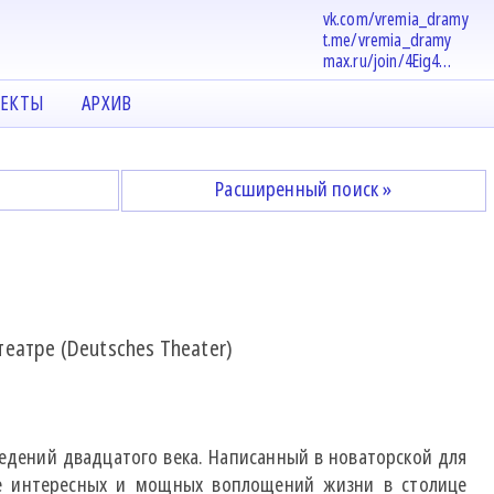
vk.com/vremia_dramy
t.me/vremia_dramy
max.ru/join/4Eig4…
ЕКТЫ
АРХИВ
Расширенный поиск »
еатре (Deutsches Theater)
ведений двадцатого века. Написанный в новаторской для
ее интересных и мощных воплощений жизни в столице