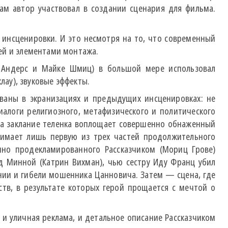
сам автор участвовал в создании сценария для фильма.
 инсценировки. И это несмотря на то, что современный
ей и элементами монтажа.
я Андерс и Майке Шмиц) в большой мере использовал
лау), звуковые эффекты.
ованы в экранизациях и предыдущих инсценировках: не
логи религиозного, метафизического и политического
на заклание теленка воплощает совершенно обнаженный
нимает лишь первую из трех частей продолжительного
чно продекламированного Рассказчиком (Мориц Грове)
д Минной (Катрин Вихман), чью сестру Иду Франц убил
шении и гибели мошенника Цанновича. Затем — сцена, где
ств, в результате которых герой прощается с мечтой о
 и уличная реклама, и детальное описание Рассказчиком