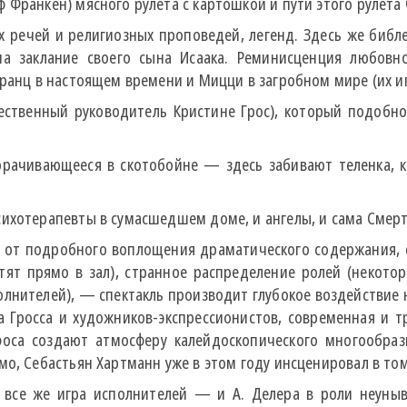
Франкен) мясного рулета с картошкой и пути этого рулета 
х речей и религиозных проповедей, легенд. Здесь же библ
а заклание своего сына Исаака. Реминисценция любовно
Франц в настоящем времени и Мицци в загробном мире (их иг
ественный руководитель Кристине Грос), который подобно
ворачивающееся в скотобойне — здесь забивают теленка, 
ихотерапевты в сумасшедшем доме, и ангелы, и сама Смерт
 от подробного воплощения драматического содержания, су
ят прямо в зал), странное распределение ролей (некотор
нителей), — спектакль производит глубокое воздействие 
 Гросса и художников-экспрессионистов, современная и т
афоса создают атмосферу калейдоскопического многообра
о, Себастьян Хартманн уже в этом году инсценировал в том
я все же игра исполнителей — и А. Делера в роли неуныв