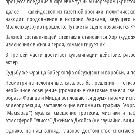
процесса поедания в харчевне тучным бюргером (Кристоф 
Далее — калейдоскоп из газетной хроники, политически
находит продолжение в истории Авраама, ведущего н
Молленхауэр) из прошлого. Тут же на сцене появляются 
Важной составляющей спектакля становится Хор (худож
изменениях в жизни героя, комментирует их.
В третьей части достигает кульминации действие, раз
актер.
Судьбу же Франца Биберкопфа обсуждают и воробьи, и пс
Несмотря на нелогичные, казалось бы, решения — отказ
необычное освещение (громадные световые панели свет
образы Франца и Мицци воплощаются двумя парами испол
видеопроекции, заставляющие вспомнить графику Георга
“Маскарад”) музыка, смешение гротеска, мистики и п
атмосферой “Улисса” Джеймса Джойса (не случайно, видим
Однако, на наш взгляд, главное достоинство спектакл